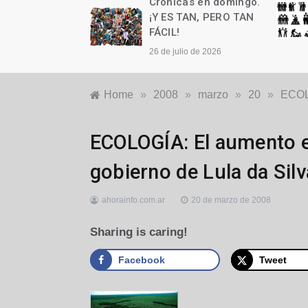
as en domingo.
Crónicas en domingo.
n cumple años
¡Y ES TAN, PERO TAN
FÁCIL!
to de 2026
26 de julio de 2026
Home
»
2008
»
marzo
»
20
»
ECOLO
Locales
ECOLOGÍA: El aumento e
gobierno de Lula da Silv
ahorainfo.com.ar
20 de marzo de 2008
Sharing is caring!
Facebook
Tweet