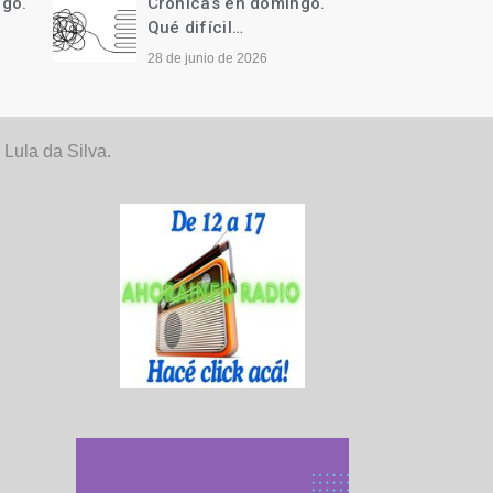
ngo.
Crónicas en domingo.
Cróni
Qué difícil…
Llegó 
28 de junio de 2026
21 de j
Lula da Silva.