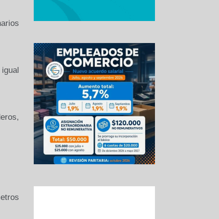
narios
igual
deros,
etros