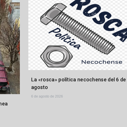
La «rosca» política necochense del 6 de
agosto
6 de agosto de 2026
hea