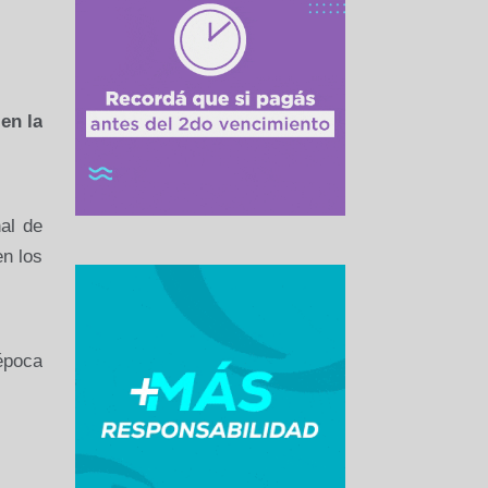
en la
nal de
n los
época