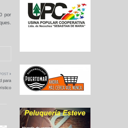
0 por
ques.
d para
rístico