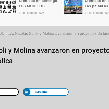
Crónicas en domingo.
Crónicas en domi
LOS MODELOS
Las palabras
19 de julio de 2026
12 de julio de 2026
HEA: Nicolás Scioli y Molina avanzaron en proyectos de biodi
li y Molina avanzaron en proyect
ólica
LinkedIn