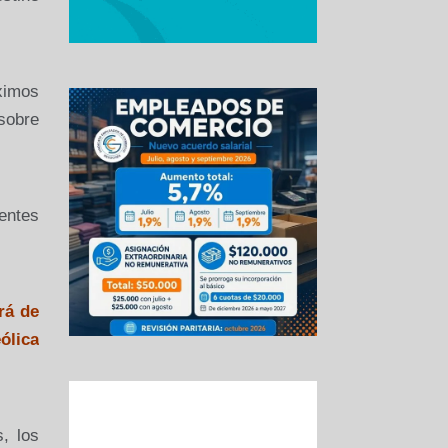
óximos
 sobre
ientes
rá de
ólica
, los