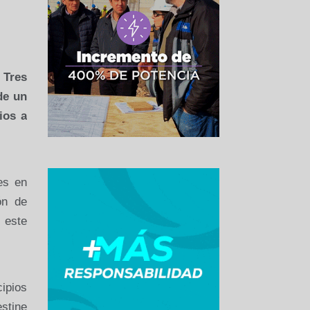
 Tres
de un
ios a
es en
ón de
 este
cipios
estine