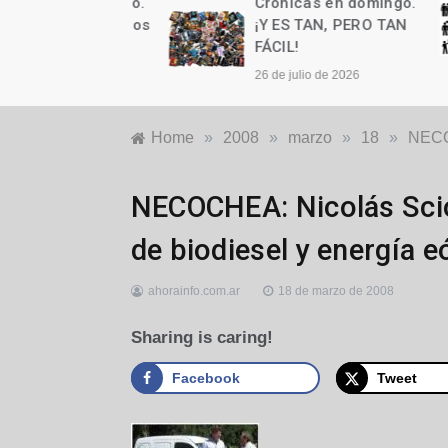
as en domingo.
Crónicas en domingo.
n cumple años
¡Y ES TAN, PERO TAN
FÁCIL!
to de 2026
26 de julio de 2026
Home
»
2008
»
marzo
»
18
»
NECOC
Locales
NECOCHEA: Nicolás Scio
de biodiesel y energía e
ahorainfo.com.ar
18 de marzo de 2008
Sharing is caring!
Facebook
Tweet