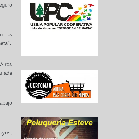
eguró
n los
eta”.
 Aires
riada
rabajo
oyos,