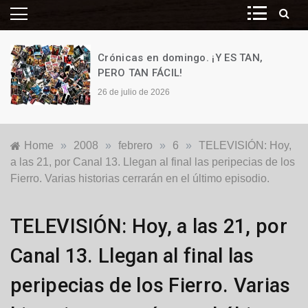
Crónicas en domingo. ¡Y ES TAN,
PERO TAN FÁCIL!
26 de julio de 2026
Home
»
2008
»
febrero
»
6
»
TELEVISIÓN: Hoy,
a las 21, por Canal 13. Llegan al final las peripecias de los
Fierro. Varias historias cerrarán en el último episodio.
Locales
TELEVISIÓN: Hoy, a las 21, por
Canal 13. Llegan al final las
peripecias de los Fierro. Varias