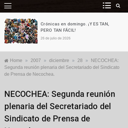
Crónicas en domingo. ¡Y ES TAN,
PERO TAN FÁCIL!
26 de julio de 2026
Home
»
2007
»
diciembre
»
28
»
NECOCHEA:
Segunda reunión plenaria del Secretariado del Sindicato
de Prensa de Necochea.
Locales
NECOCHEA: Segunda reunión
plenaria del Secretariado del
Sindicato de Prensa de