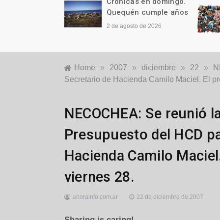
as en domingo.
Crónicas en domingo.
n cumple años
¡Y ES TAN, PERO TAN
FÁCIL!
to de 2026
26 de julio de 2026
Home
»
2007
»
diciembre
»
22
»
N
Secretario de Hacienda Camilo Maciel. El pr
Locales
NECOCHEA: Se reunió la
Presupuesto del HCD pa
Hacienda Camilo Maciel.
viernes 28.
ahorainfo.com.ar
22 de diciembre de 2007
Sharing is caring!