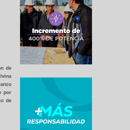
ón
de
lvina
tanzo
e por
io de