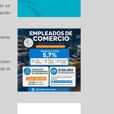
to se
ación
mente
isten
do el