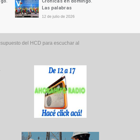
ngo.
Crónicas en domingo.
Cróni
Qué difícil…
Llegó 
28 de junio de 2026
21 de j
supuesto del HCD para escuchar al
y