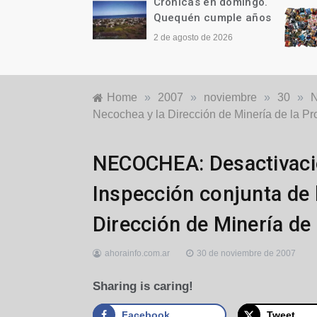
as en domingo.
Crónicas en domingo.
n cumple años
¡Y ES TAN, PERO TAN
FÁCIL!
to de 2026
26 de julio de 2026
Home
»
2007
»
noviembre
»
30
»
N
Necochea y la Dirección de Minería de la Pr
Locales
NECOCHEA: Desactivació
Inspección conjunta de 
Dirección de Minería de 
ahorainfo.com.ar
30 de noviembre de 2007
Sharing is caring!
Facebook
Tweet