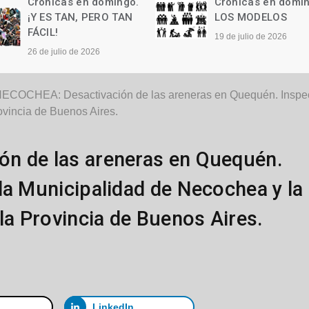
Crónicas en domingo.
Crónicas en domi
LOS MODELOS
Las palabras
19 de julio de 2026
12 de julio de 2026
ECOCHEA: Desactivación de las areneras en Quequén. Inspecc
ovincia de Buenos Aires.
n de las areneras en Quequén.
la Municipalidad de Necochea y la
la Provincia de Buenos Aires.
LinkedIn