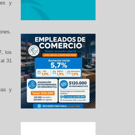
des y
ones.
, los
al 31
ias y