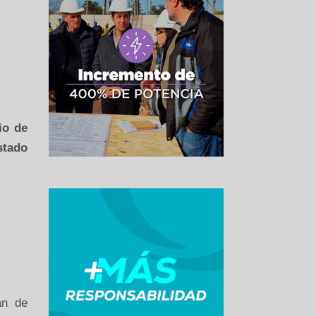
io de
stado
an de