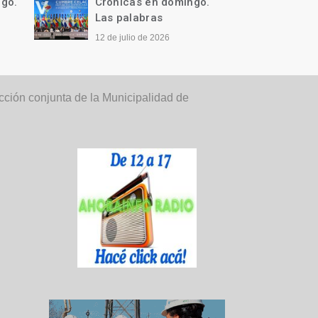
ngo.
Crónicas en domingo.
Cróni
Qué difícil…
Llegó 
28 de junio de 2026
21 de j
ión conjunta de la Municipalidad de