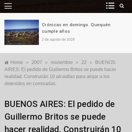
Crónicas en domingo. Quequén
cumple años
2 de agosto de 2026
Home
»
2007
»
noviembre
»
22
»
BUENOS
AIRES: El pedido de Guillermo Britos se puede hacer
realidad. Construirán 10 alcaidías para alojar a los
detenidos en comisarías.
Locales
BUENOS AIRES: El pedido de
Guillermo Britos se puede
hacer realidad. Construirán 10