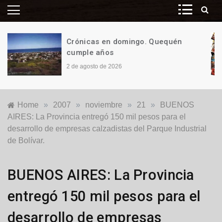
Crónicas en domingo. ¡Y ES TAN,
PERO TAN FÁCIL!
26 de julio de 2026
Home
»
2007
»
noviembre
»
21
»
BUENOS
AIRES: La Provincia entregó 150 mil pesos para el
desarrollo de empresas calzadistas del Parque Industrial
de Bolívar.
Locales
BUENOS AIRES: La Provincia
entregó 150 mil pesos para el
desarrollo de empresas