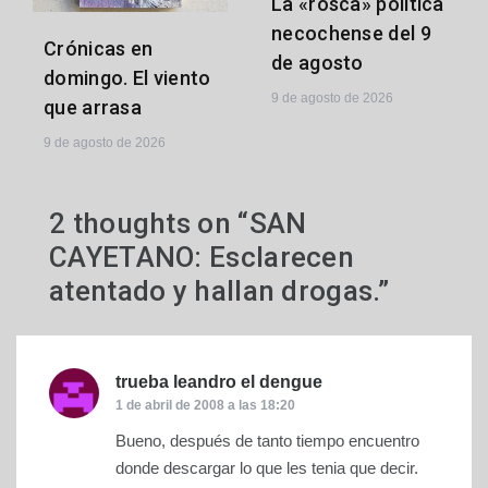
La «rosca» política
necochense del 9
Crónicas en
de agosto
domingo. El viento
9 de agosto de 2026
que arrasa
9 de agosto de 2026
2 thoughts on “
SAN
CAYETANO: Esclarecen
atentado y hallan drogas.
”
trueba leandro el dengue
dice:
1 de abril de 2008 a las 18:20
Bueno, después de tanto tiempo encuentro
donde descargar lo que les tenia que decir.