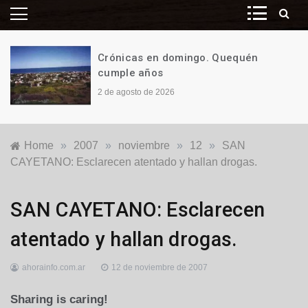
Crónicas en domingo. Quequén
cumple años
2 de agosto de 2026
Home
»
2007
»
noviembre
»
12
»
SAN
CAYETANO: Esclarecen atentado y hallan drogas.
Locales
SAN CAYETANO: Esclarecen
atentado y hallan drogas.
ahorainfo.com.ar
12 de noviembre de 2007
Sharing is caring!