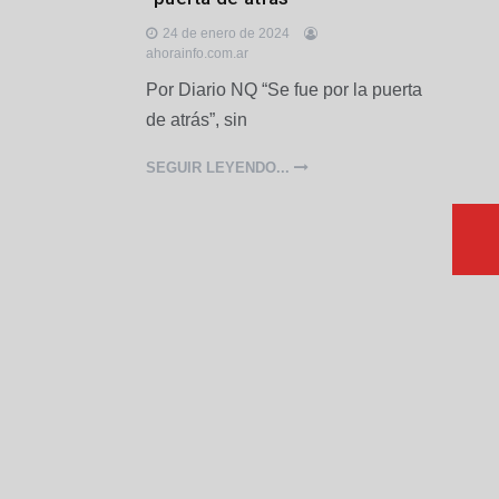
c
a
24 de enero de 2024
l
ahorainfo.com.ar
e
Por Diario NQ “Se fue por la puerta
s
,
de atrás”, sin
P
o
SEGUIR LEYENDO...
l
í
t
i
c
a
,
P
u
e
r
t
o
Q
u