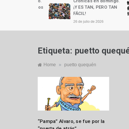
as en domingo.
Crónicas en domingo.
n cumple años
¡Y ES TAN, PERO TAN
FÁCIL!
to de 2026
26 de julio de 2026
Etiqueta:
puetto quequ
Home
»
puetto quequén
L
“Pampa” Alvaro, se fue por la
o
“puerta de atrás”