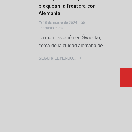
n
bloquean la frontera con
t
Alemania
e
r
19 de marzo de 2024
n
ahorainfo.com.ar
a
La manifestación en Świecko,
c
i
cerca de la ciudad alemana de
o
n
SEGUIR LEYENDO...
a
l
e
s