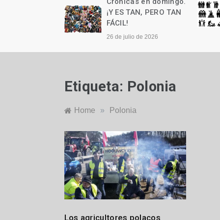
as en domingo.
Crónicas en domingo.
n cumple años
¡Y ES TAN, PERO TAN
FÁCIL!
to de 2026
26 de julio de 2026
Etiqueta:
Polonia
Home
»
Polonia
I
Los agricultores polacos