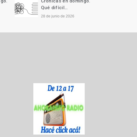
ngo.
Crónicas en domingo.
Cróni
Qué difícil…
Llegó 
28 de junio de 2026
21 de j