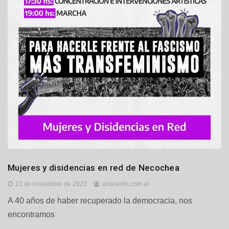
G
Mujeres y disidencias en red de Necochea
e
n
22 de noviembre de 2023
ahorainfo.com.ar
e
A 40 años de haber recuperado la democracia, nos
r
encontramos
a
l