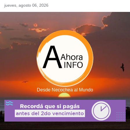
Skip
jueves, agosto 06, 2026
to
content
Desde Necochea al Mundo