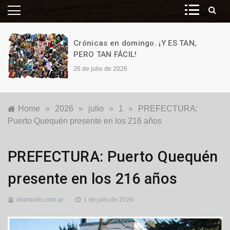
Crónicas en domingo. ¡Y ES TAN,
PERO TAN FÁCIL!
26 de julio de 2026
Home
»
2026
»
julio
»
1
»
PREFECTURA:
Puerto Quequén presente en los 216 años
Generales
,
PREFECTURA: Puerto Quequén
Locales
,
Puerto
presente en los 216 años
Quequén
ahorainfo.com.ar
1 de julio de 2026