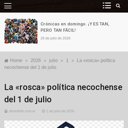
Crónicas en domingo. ¡Y ES TAN,
PERO TAN FÁCIL!
26 de julio de 2026
Home
»
2026
»
julio
»
1
»
La «rosca» política
necochense del 1 de julio
Destacadas
,
La «rosca» política necochense
Locales
,
Opinión
,
del 1 de julio
Política
ahorainfo.com.ar
1 de julio de 2026