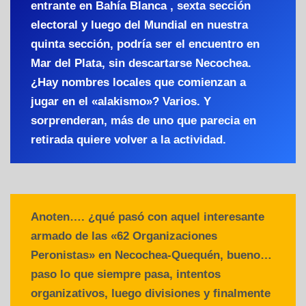
entrante en Bahía Blanca , sexta sección
electoral y luego del Mundial en nuestra
quinta sección, podría ser el encuentro en
Mar del Plata, sin descartarse Necochea.
¿Hay nombres locales que comienzan a
jugar en el «alakismo»? Varios. Y
sorprenderan, más de uno que parecia en
retirada quiere volver a la actividad.
Anoten…. ¿qué pasó con aquel interesante
armado de las «62 Organizaciones
Peronistas» en Necochea-Quequén, bueno…
paso lo que siempre pasa, intentos
organizativos, luego divisiones y finalmente