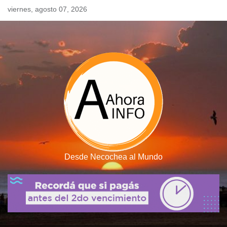
Skip
viernes, agosto 07, 2026
to
content
Desde Necochea al Mundo