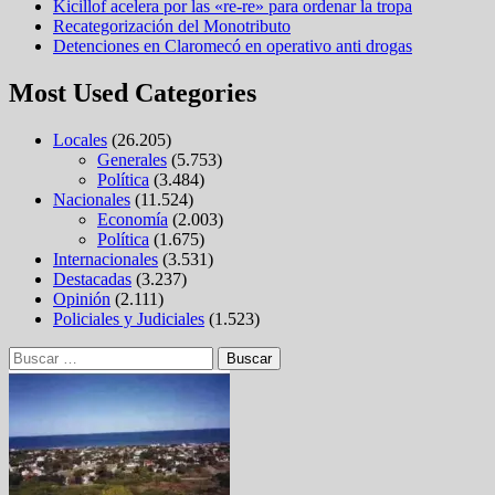
Kicillof acelera por las «re-re» para ordenar la tropa
Recategorización del Monotributo
Detenciones en Claromecó en operativo anti drogas
Most Used Categories
Locales
(26.205)
Generales
(5.753)
Política
(3.484)
Nacionales
(11.524)
Economía
(2.003)
Política
(1.675)
Internacionales
(3.531)
Destacadas
(3.237)
Opinión
(2.111)
Policiales y Judiciales
(1.523)
Buscar: