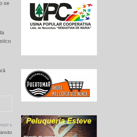
do se
da
stico
ará
ánsito