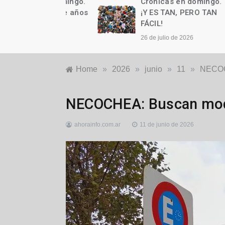
as en domingo.
Crónicas en domingo.
n cumple años
¡Y ES TAN, PERO TAN
FÁCIL!
to de 2026
26 de julio de 2026
Home
»
2026
»
junio
»
11
»
NECOCH
Destacadas
,
NECOCHEA: Buscan modi
Locales
,
Política
ahorainfo.com.ar
11 de junio de 2026