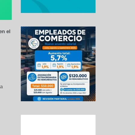
en el
la