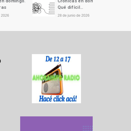
ngo.
Crónicas en domingo.
Cróni
Qué difícil…
Llegó 
28 de junio de 2026
21 de j
o