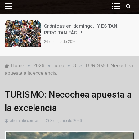
Crónicas en domingo. ¡Y ES TAN,
PERO TAN FÁCIL!
26 de julio de 2026
Home
»
2026
»
junio
»
3
»
TURISMO: Necochea
apuesta a la excelencia
Destacadas
,
TURISMO: Necochea apuesta a
Locales
,
Turismo
la excelencia
ahorainfo.com.ar
3 de junio de 2026