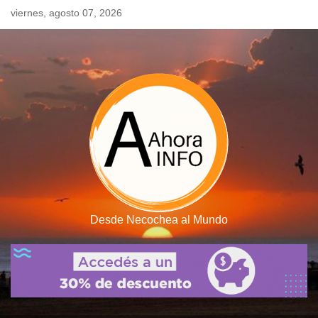
Skip
viernes, agosto 07, 2026
to
content
Desde Necochea al Mundo