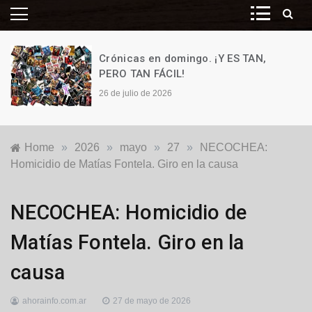
Crónicas en domingo. ¡Y ES TAN,
PERO TAN FÁCIL!
26 de julio de 2026
Home
»
2026
»
mayo
»
27
»
NECOCHEA:
Homicidio de Matías Fontela. Giro en la causa
Destacadas
,
NECOCHEA: Homicidio de
Justicia
,
Locales
Matías Fontela. Giro en la
causa
ahorainfo.com.ar
27 de mayo de 2026