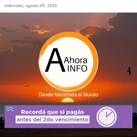
Skip
miércoles, agosto 05, 2026
to
content
Desde Necochea al Mundo