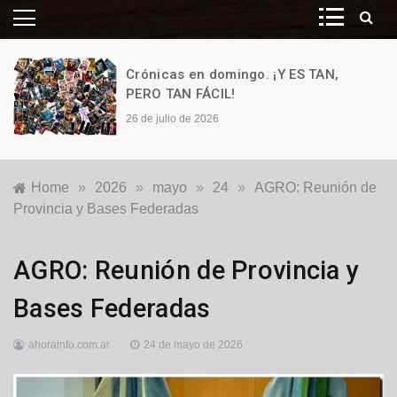
Crónicas en domingo. ¡Y ES TAN,
PERO TAN FÁCIL!
26 de julio de 2026
Home
»
2026
»
mayo
»
24
»
AGRO: Reunión de
Provincia y Bases Federadas
Agro
,
AGRO: Reunión de Provincia y
Destacadas
Bases Federadas
ahorainfo.com.ar
24 de mayo de 2026