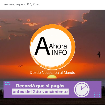
Skip
viernes, agosto 07, 2026
to
content
Desde Necochea al Mundo