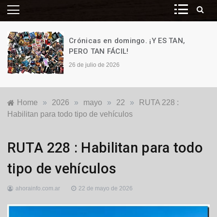
Crónicas en domingo. ¡Y ES TAN,
PERO TAN FÁCIL!
26 de julio de 2026
Home
»
2026
»
mayo
»
22
»
RUTA 228 :
Habilitan para todo tipo de vehículos
Destacadas
,
RUTA 228 : Habilitan para todo
Generales
,
Locales
tipo de vehículos
ahorainfo.com.ar
22 de mayo de 2026