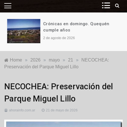
Crónicas en domingo. Quequén
cumple años
2 de agosto de 2026
Home
»
2026
»
mayo
»
21
»
NECOCHEA:
Preservación del Parque Miguel Lillo
Destacadas
,
NECOCHEA: Preservación del
Locales
,
Política
Parque Miguel Lillo
ahorainfo.com.ar
21 de mayo de 2026