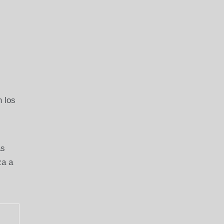
n los
as
za a