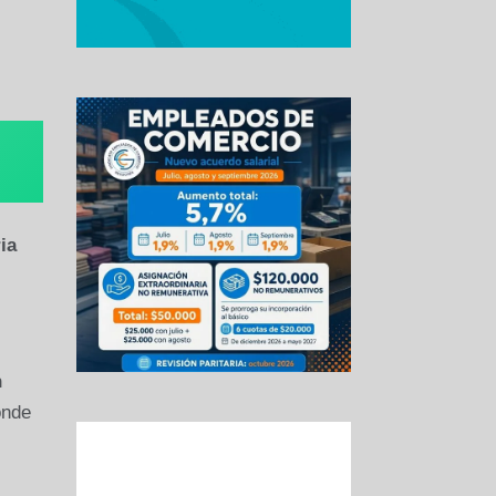
ia
n
onde