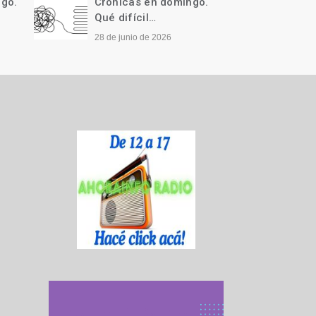
ngo.
Crónicas en domingo.
Cróni
Qué difícil…
Llegó 
28 de junio de 2026
21 de j