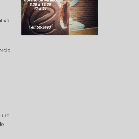
tiva
orcio
u rol
do