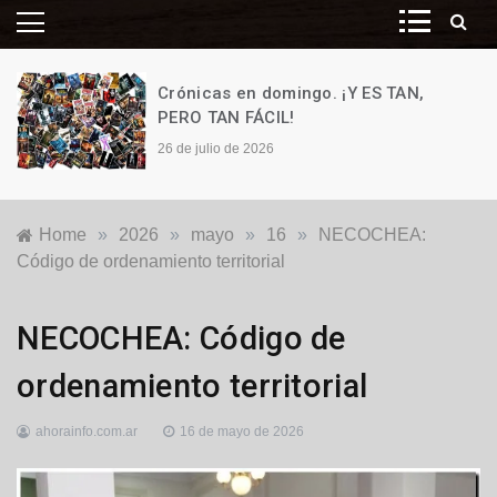
Crónicas en domingo. ¡Y ES TAN,
PERO TAN FÁCIL!
26 de julio de 2026
Home
»
2026
»
mayo
»
16
»
NECOCHEA:
Código de ordenamiento territorial
Destacadas
,
NECOCHEA: Código de
Locales
,
Política
ordenamiento territorial
ahorainfo.com.ar
16 de mayo de 2026