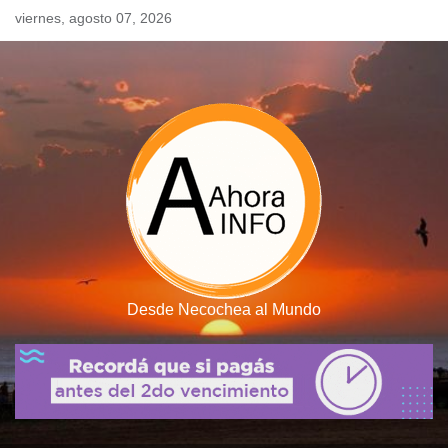
Skip
viernes, agosto 07, 2026
to
content
Desde Necochea al Mundo