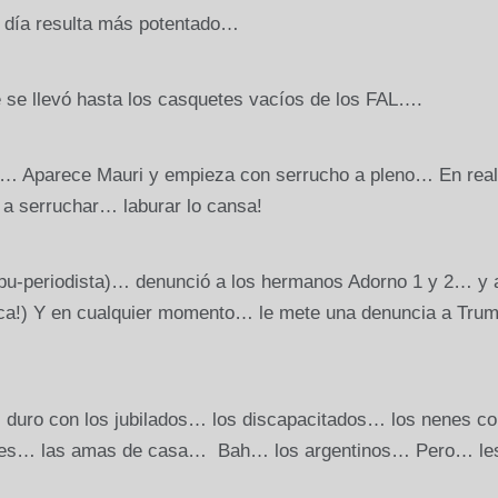
a día resulta más potentado…
 se llevó hasta los casquetes vacíos de los FAL….
… Aparece Mauri y empieza con serrucho a pleno… En real
a serruchar… laburar lo cansa!
pu-periodista)… denunció a los hermanos Adorno 1 y 2… y 
zca!) Y en cualquier momento… le mete una denuncia a Tr
l duro con los jubilados… los discapacitados… los nenes co
dores… las amas de casa… Bah… los argentinos… Pero… le