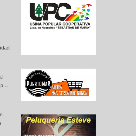
idad,
al
ump…
n
s