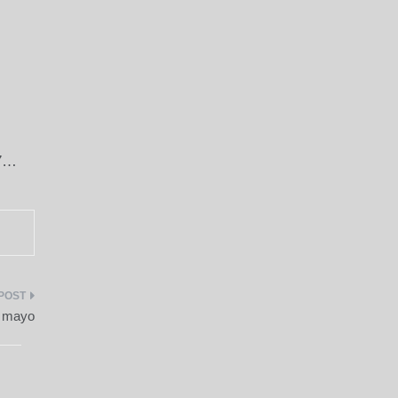
27…
e mayo