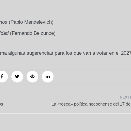
inos
(Pablo Mendelevich)
idad
(Fernando Belzunce)
ima algunas sugerencias para los que van a votar en el 20
os
La «rosca» política necochense del 17 d