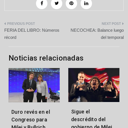
Navegación
FERIA DEL LIBRO: Números
NECOCHEA: Balance luego
de
récord
del temporal
entradas
Noticias relacionadas
Sigue el
Duro revés en el
descrédito del
Congreso para
gobierno de Milei
Milei y Bullrich