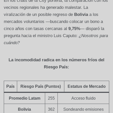
En los chats de la City porteña, la comparación con los
vecinos regionales ha generado malestar. La
viralización de un posible regreso de
Bolivia
a los
mercados voluntarios —buscando colocar un bono a
cinco años con tasas cercanas al
9,75%
— disparó la
pregunta hacia el ministro Luis Caputo:
¿Nosotros para
cuándo?
La incomodidad radica en los números fríos del
Riesgo País:
País
Riesgo País (Puntos)
Estatus de Mercado
Promedio Latam
255
Acceso fluido
Bolivia
362
Sondeando emisiones