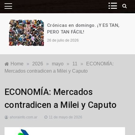
Crónicas en domingo. ¡Y ES TAN,
PERO TAN FÁCIL!
26 de julio de 2026
Home
»
2026
»
mayo
»
11
»
ECONOMÍA:
Mercados contradicen a Milei y Caputo
Destacadas
,
ECONOMÍA: Mercados
Economía
,
Nacionales
contradicen a Milei y Caputo
ahorainfo.com.ar
11 de mayo de 2026