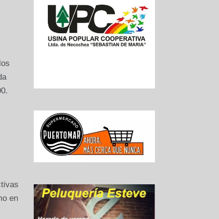
los
da
00.
tivas
omo en