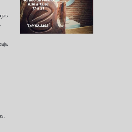
 gas
.
baja
as,