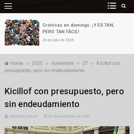
Crónicas en domingo. ¡Y ES TAN,
PERO TAN FÁCIL!
26 de julio de 2026
Home
»
2025
»
noviembre
»
27
»
Kicillof con
presupuesto, pero sin endeudamiento
Provinciales
Kicillof con presupuesto, pero
sin endeudamiento
ahorainfo.com.ar
27 de noviembre de 2025