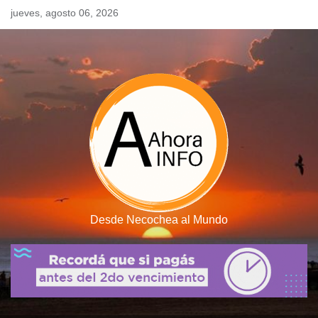
Skip
jueves, agosto 06, 2026
to
content
Desde Necochea al Mundo