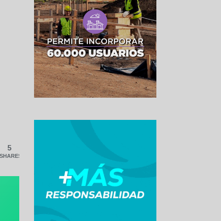
5
SHARES
o