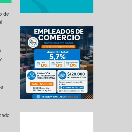
o de
l
a
y
os
cado