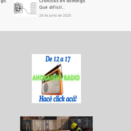
ngo.
Crónicas en domingo.
Cróni
Qué difícil…
Llegó 
28 de junio de 2026
21 de j