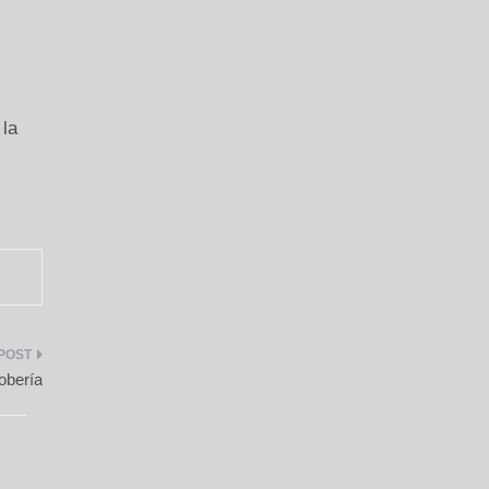
 la
obería