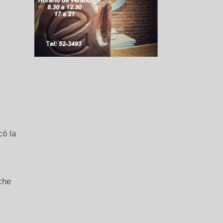
có la
che