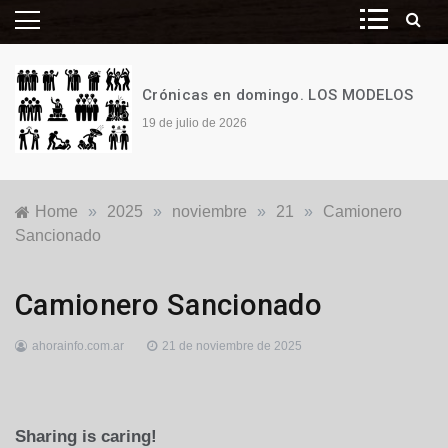
Crónicas en domingo. LOS MODELOS
19 de julio de 2026
Home
»
2025
»
noviembre
»
21
»
Camionero
Sancionado
Nacionales
,
Camionero Sancionado
Seguridad
ahorainfo.com.ar
21 de noviembre de 2025
Sharing is caring!