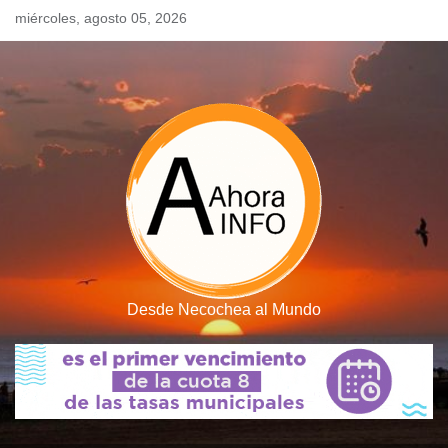
Skip
miércoles, agosto 05, 2026
to
content
Desde Necochea al Mundo