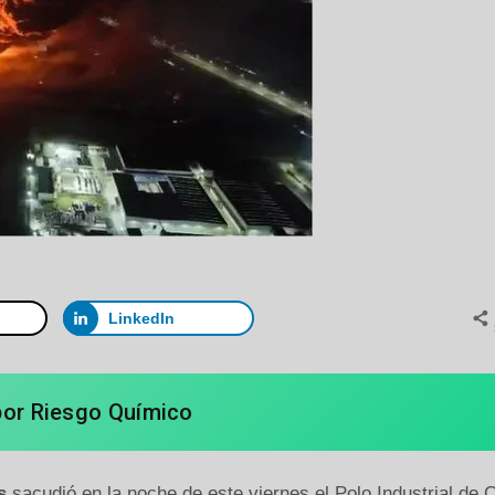
LinkedIn
por Riesgo Químico
s
sacudió en la noche de este viernes el Polo Industrial de 