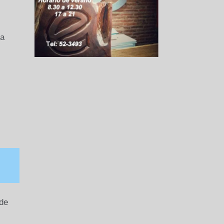
la
 de