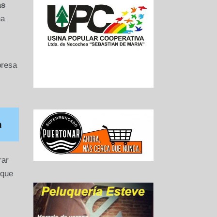
as
na
presa
a
rar
 que