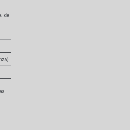
al de
anza)
zas