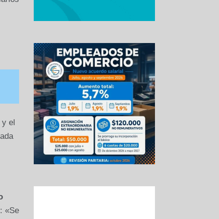
 y el
mada
o
: «Se