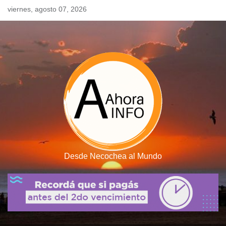
Skip
viernes, agosto 07, 2026
to
content
Desde Necochea al Mundo