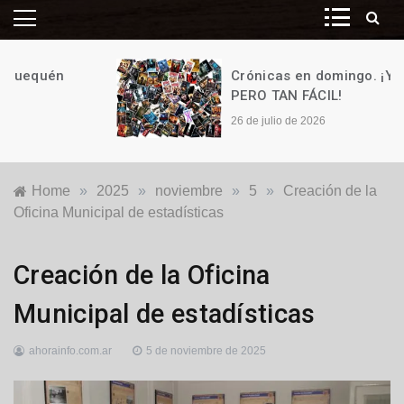
Crónicas en domingo. ¡Y ES TAN,
PERO TAN FÁCIL!
26 de julio de 2026
Home
»
2025
»
noviembre
»
5
»
Creación de la
Oficina Municipal de estadísticas
Locales
,
Creación de la Oficina
Política
Municipal de estadísticas
ahorainfo.com.ar
5 de noviembre de 2025