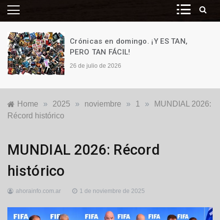
Crónicas en domingo. ¡Y ES TAN,
PERO TAN FÁCIL!
26 de julio de 2026
Home
»
2025
»
noviembre
»
1
»
MUNDIAL 2026:
Récord histórico
Mundial
MUNDIAL 2026: Récord
2026
histórico
ahorainfo.com.ar
1 de noviembre de 2025