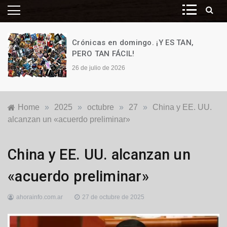
Crónicas en domingo. ¡Y ES TAN,
PERO TAN FÁCIL!
26 de julio de 2026
Home
»
2025
»
octubre
»
27
»
China y EE. UU.
alcanzan un «acuerdo preliminar»
Internacionales
China y EE. UU. alcanzan un
«acuerdo preliminar»
ahorainfo.com.ar
27 de octubre de 2025