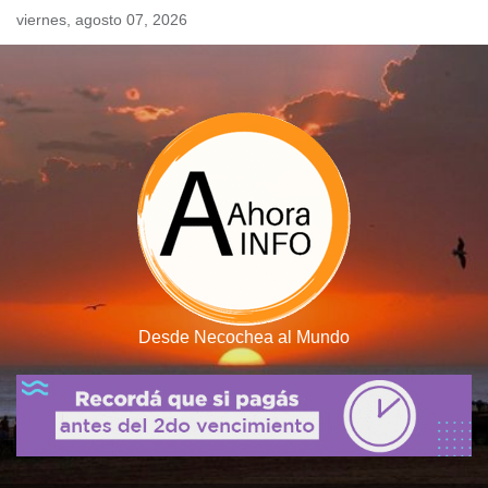
Skip
viernes, agosto 07, 2026
to
content
Desde Necochea al Mundo