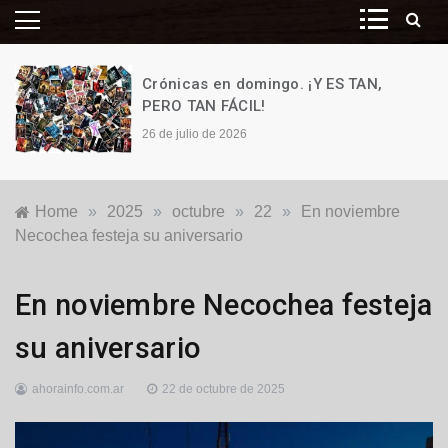
Crónicas en domingo. ¡Y ES TAN,
PERO TAN FÁCIL!
26 de julio de 2026
Home
»
2025
»
octubre
»
22
»
En noviembre
Necochea festeja su aniversario
Generales
,
En noviembre Necochea festeja
Locales
su aniversario
ahorainfo.com.ar
22 de octubre de 2025