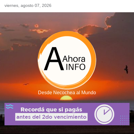
Skip
viernes, agosto 07, 2026
to
content
Desde Necochea al Mundo