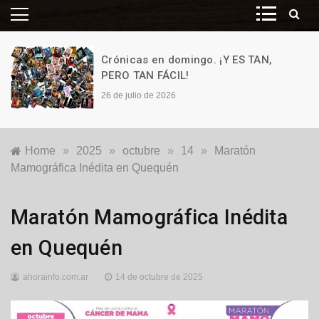
Crónicas en domingo. ¡Y ES TAN,
PERO TAN FÁCIL!
26 de julio de 2026
Home
»
2025
»
octubre
»
14
»
Maratón
Mamográfica Inédita en Quequén
Locales
,
Maratón Mamográfica Inédita
Salud
en Quequén
ahorainfo.com.ar
14 de octubre de 2025