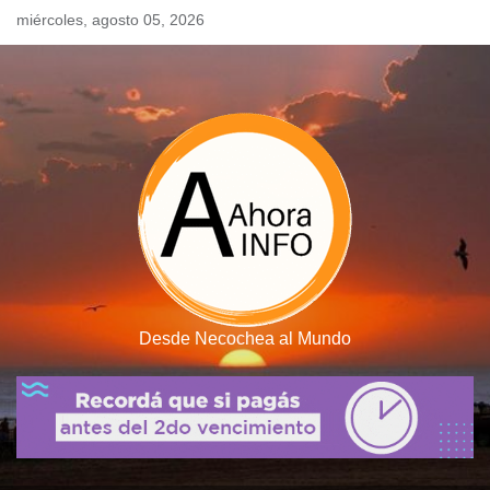
Skip
miércoles, agosto 05, 2026
to
content
Desde Necochea al Mundo