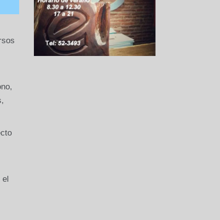
rsos
ono,
s,
cto
 el