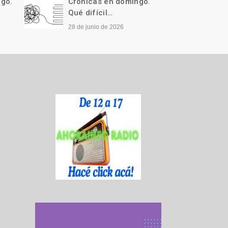
ngo.
Crónicas en domingo.
Cróni
Qué difícil…
Llegó 
28 de junio de 2026
21 de j