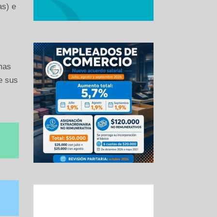
as) e
emas
e sus