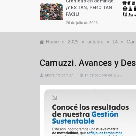
as en domingo.
Crónicas en domingo.
n cumple años
¡Y ES TAN, PERO TAN
FÁCIL!
to de 2026
26 de julio de 2026
Home
»
2025
»
octubre
»
14
»
Camu
Generales
,
Camuzzi. Avances y Des
Nacionales
ahorainfo.com.ar
14 de octubre de 2025