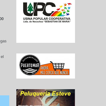
00
 gas
 el