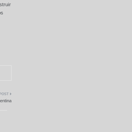
truir
os
entina