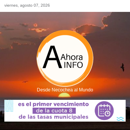
Skip
viernes, agosto 07, 2026
to
content
Desde Necochea al Mundo