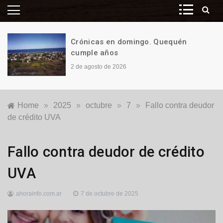
Crónicas en domingo. Quequén
cumple años
2 de agosto de 2026
Home
»
2025
»
octubre
»
7
»
Fallo contra deudor
de crédito UVA
Economía
,
Fallo contra deudor de crédito
Justicia
,
Nacionales
UVA
ahorainfo.com.ar
7 de octubre de 2025