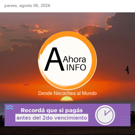
Skip
jueves, agosto 06, 2026
to
content
Desde Necochea al Mundo