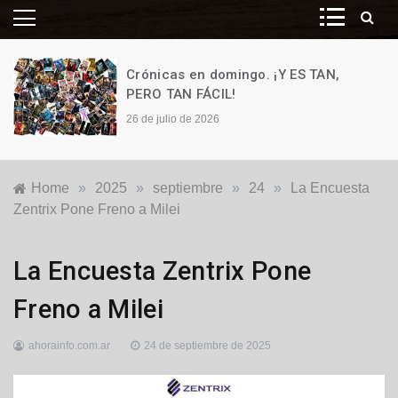
Crónicas en domingo. ¡Y ES TAN,
PERO TAN FÁCIL!
26 de julio de 2026
Home
»
2025
»
septiembre
»
24
»
La Encuesta
Zentrix Pone Freno a Milei
Locales
La Encuesta Zentrix Pone
Freno a Milei
ahorainfo.com.ar
24 de septiembre de 2025