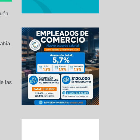
quén
Bahía
de las