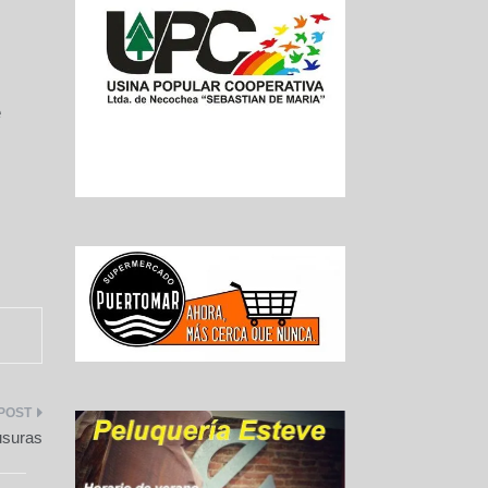
e
usuras