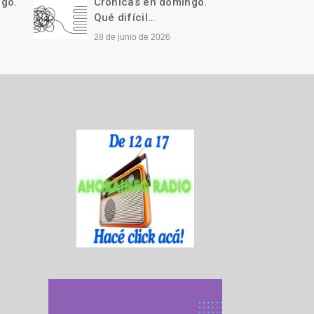
ngo.
Crónicas en domingo.
Cróni
Qué difícil…
Llegó 
28 de junio de 2026
21 de j