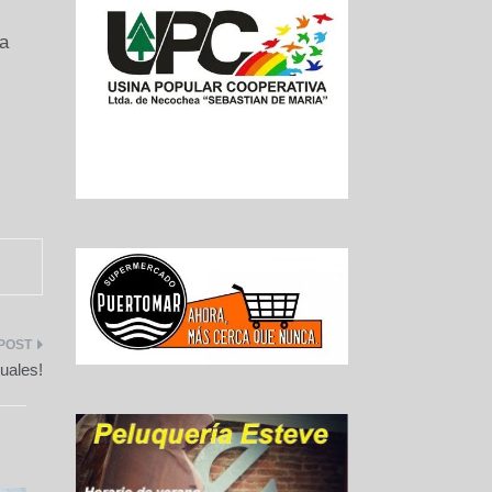
a
tuales!