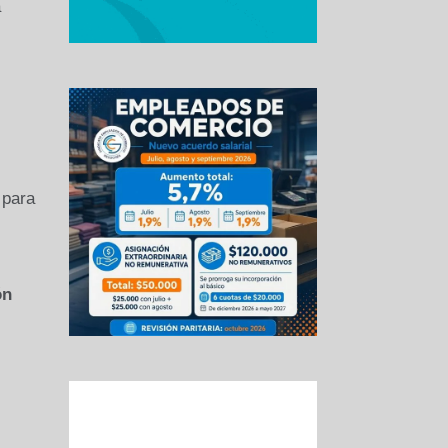
a
 para
ón