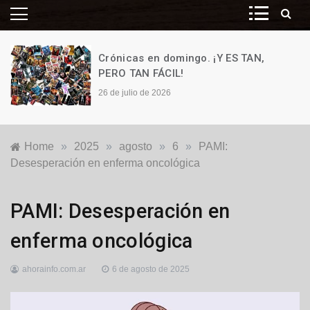
Crónicas en domingo. ¡Y ES TAN,
PERO TAN FÁCIL!
26 de julio de 2026
Home
»
2025
»
agosto
»
6
»
PAMI:
Desesperación en enferma oncológica
Destacadas
,
PAMI: Desesperación en
Locales
,
Política
enferma oncológica
ahorainfo.com.ar
6 de agosto de 2025