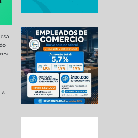
a
iesa
do
ores
 la