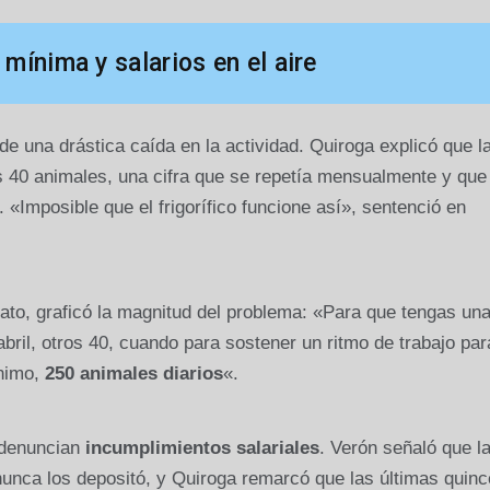
mínima y salarios en el aire
r de una drástica caída en la actividad. Quiroga explicó que l
as 40 animales, una cifra que se repetía mensualmente y que
 «Imposible que el frigorífico funcione así», sentenció en
cato, graficó la magnitud del problema: «Para que tengas un
bril, otros 40, cuando para sostener un ritmo de trabajo par
ínimo,
250 animales diarios
«.
s denuncian
incumplimientos salariales
. Verón señaló que l
nunca los depositó, y Quiroga remarcó que las últimas quin