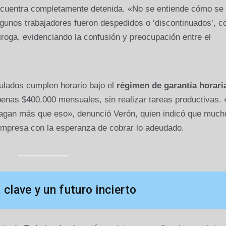
ncuentra completamente detenida. «No se entiende cómo se
lgunos trabajadores fueron despedidos o ‘discontinuados’, 
roga, evidenciando la confusión y preocupación entre el
ulados cumplen horario bajo el
régimen de garantía horari
apenas $400.000 mensuales, sin realizar tareas productivas.
s pagan más que eso», denunció Verón, quien indicó que much
empresa con la esperanza de cobrar lo adeudado.
 clave y un futuro incierto