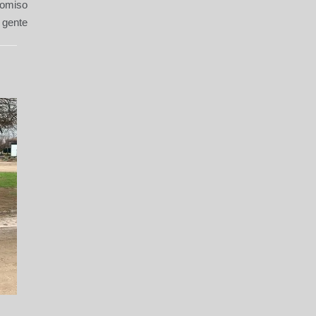
romiso
 gente