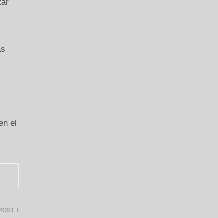
tar
as
en el