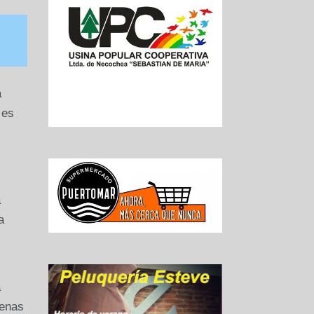
a
 es
a
a
a
cenas