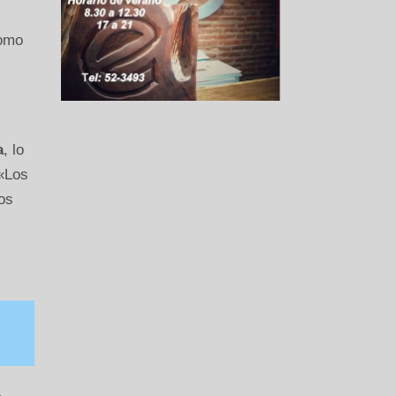
como
a
, lo
 «Los
os