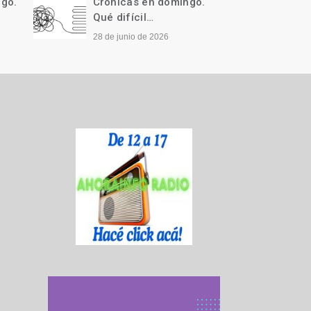
ngo.
Crónicas en domingo.
Cróni
Qué difícil…
Llegó 
28 de junio de 2026
21 de j