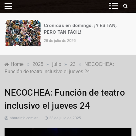
Crónicas en domingo. ¡Y ES TAN,
PERO TAN FÁCIL!
26 de julio de 2026
Home
»
2025
»
julio
»
23
»
NECOCHEA:
Función de teatro inclusivo el jueves 24
Locales
,
NECOCHEA: Función de teatro
Turismo
inclusivo el jueves 24
ahorainfo.com.ar
23 de julio de 2025