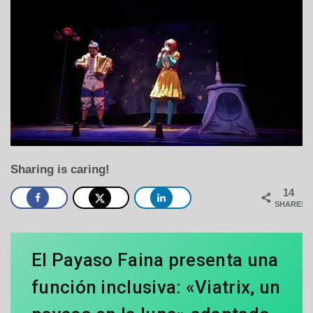
Sharing is caring!
14
SHARES
El Payaso Faina presenta una
función inclusiva: «Viatrix, un