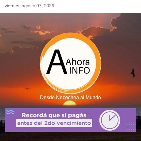
Skip
viernes, agosto 07, 2026
to
content
Desde Necochea al Mundo