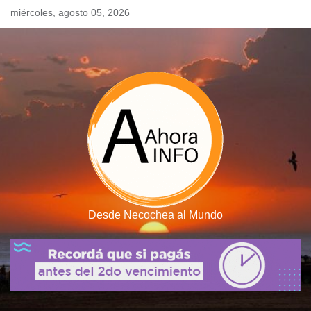
Skip
miércoles, agosto 05, 2026
to
content
Desde Necochea al Mundo