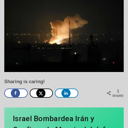
Sharing is caring!
1
SHARES
Israel Bombardea Irán y