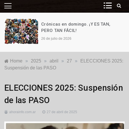
Crónicas en domingo. ¡Y ES TAN,
PERO TAN FÁCIL!
26 de julio de 2026
Home
»
2025
»
abril
»
27
»
ELECCIONES 2025:
Suspensión de las PASO
Elecciones
ELECCIONES 2025: Suspensión
2025
de las PASO
ahorainfo.com.ar
27 de abril de 2025