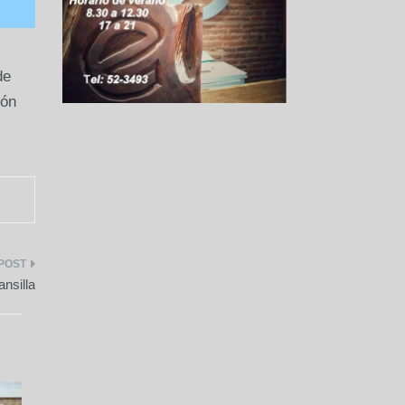
de
ión
nsilla