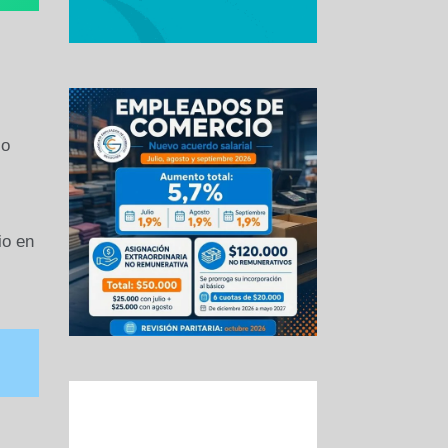
zo
io en