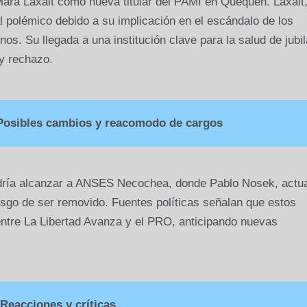
Mara Laxalt como nueva titular del PAMI en Quequén. Laxalt
l polémico debido a su implicación en el escándalo de los
os. Su llegada a una institución clave para la salud de jubi
y rechazo.
osibles cambios y reacomodo de cargos
odría alcanzar a ANSES Necochea, donde Pablo Nosek, actua
riesgo de ser removido. Fuentes políticas señalan que estos
ntre La Libertad Avanza y el PRO, anticipando nuevas
Reacciones y críticas