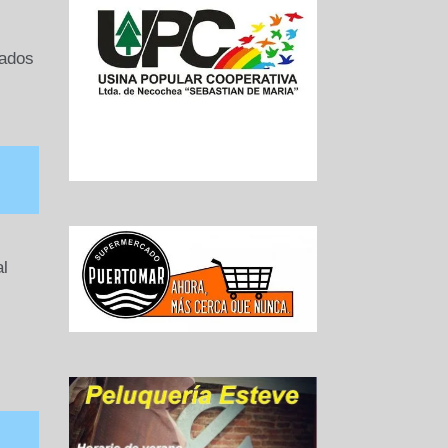
,
lados
l