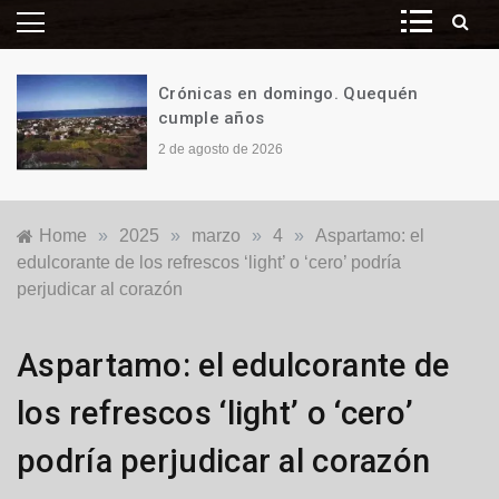
Crónicas en domingo. Quequén
cumple años
2 de agosto de 2026
Home
»
2025
»
marzo
»
4
»
Aspartamo: el
edulcorante de los refrescos ‘light’ o ‘cero’ podría
perjudicar al corazón
Nacionales
,
Aspartamo: el edulcorante de
Salud
los refrescos ‘light’ o ‘cero’
podría perjudicar al corazón