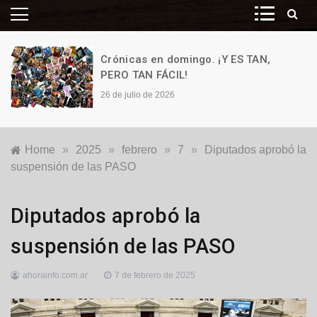
Crónicas en domingo. ¡Y ES TAN,
PERO TAN FÁCIL!
26 de julio de 2026
Home
»
2025
»
febrero
»
7
»
Diputados aprobó la
suspensión de las PASO
Nacionales
,
Diputados aprobó la
Política
suspensión de las PASO
ahorainfo.com.ar
7 de febrero de 2025