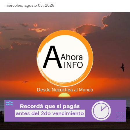
Skip
miércoles, agosto 05, 2026
to
content
Desde Necochea al Mundo