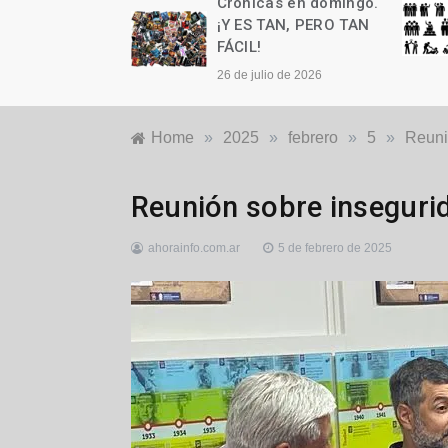
as en domingo.
Crónicas en domingo.
n cumple años
¡Y ES TAN, PERO TAN
FÁCIL!
to de 2026
26 de julio de 2026
Home
»
2025
»
febrero
»
5
»
Reuni
Generales
,
Reunión sobre inseguri
Locales
ahorainfo.com.ar
5 de febrero de 2025