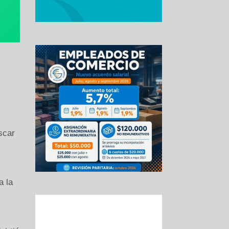
scar
a la