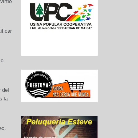
irtió
ificar
so
 del
s la
eo,