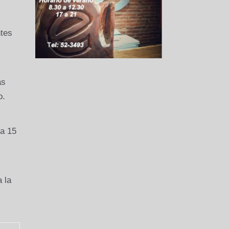
ntes
as
o.
da 15
 la